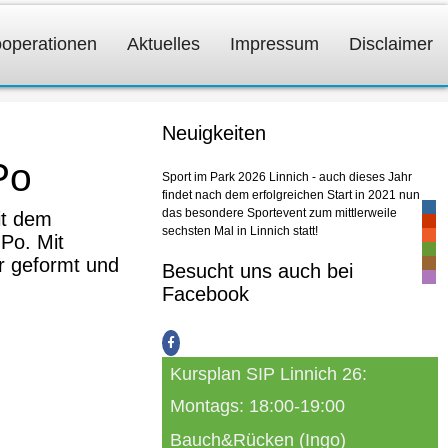
operationen
Aktuelles
Impressum
Disclaimer
Neuigkeiten
Po
Sport im Park 2026 Linnich - auch dieses Jahr
findet nach dem erfolgreichen Start in 2021 nun
-
das besondere Sportevent zum mittlerweile
it dem
-
sechsten Mal in Linnich statt!
-
Po. Mit
-
ur geformt und
-
Besucht uns auch bei
-
Facebook
Kursplan SIP Linnich 26:
Montags: 18:00-19:00
Bauch&Rücken (Ingo)